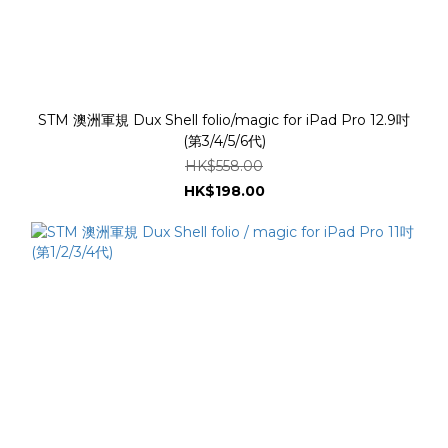
STM 澳洲軍規 Dux Shell folio/magic for iPad Pro 12.9吋
(第3/4/5/6代)
HK$558.00
HK$198.00