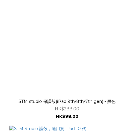
STM studio 保護殼(iPad 9th/8th/7th gen) - 黑色
HK$288.00
HK$98.00