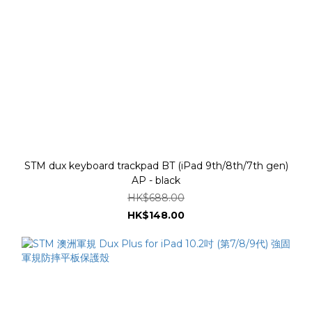
STM dux keyboard trackpad BT (iPad 9th/8th/7th gen)
AP - black
HK$688.00
HK$148.00