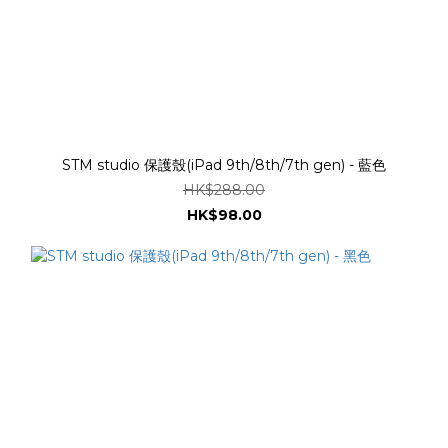
STM studio 保護殼(iPad 9th/8th/7th gen) - 藍色
HK$288.00
HK$98.00