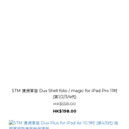
STM 澳洲軍規 Dux Shell folio / magic for iPad Pro 11吋
(第1/2/3/4代)
HK$558.00
HK$198.00