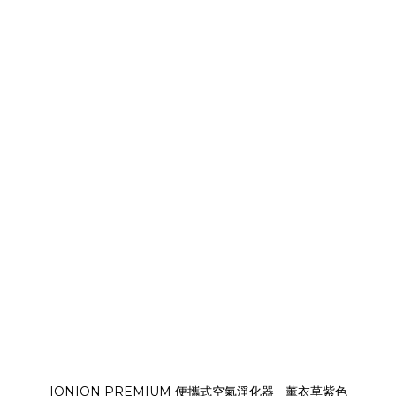
IONION PREMIUM 便攜式空氣淨化器 - 薰衣草紫色