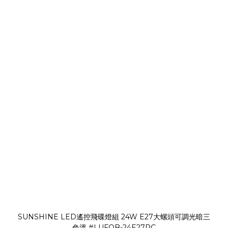
SUNSHINE LED遙控飛碟燈組 24W E27大螺頭可調光暗三
色溫 #LUFOB-24E27RC