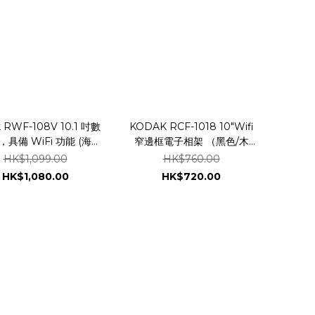
 RWF-108V 10.1 吋數
KODAK RCF-1018 10″Wifi
具備 WiFi 功能 (海藍
窄邊框電子相架 （黑色/木
色 / 玫瑰金色)
色）
HK$1,099.00
HK$760.00
HK$1,080.00
HK$720.00