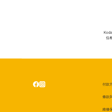
Koda
位相
付款
條款
維修