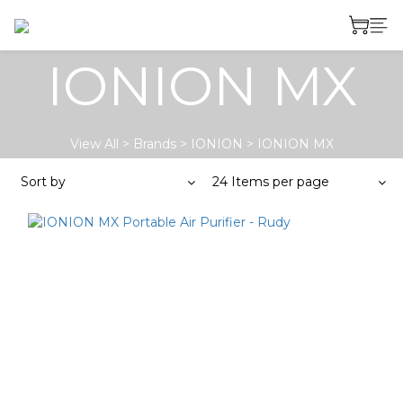
IONION MX
View All
>
Brands
>
IONION
>
IONION MX
Sort by
24 Items per page