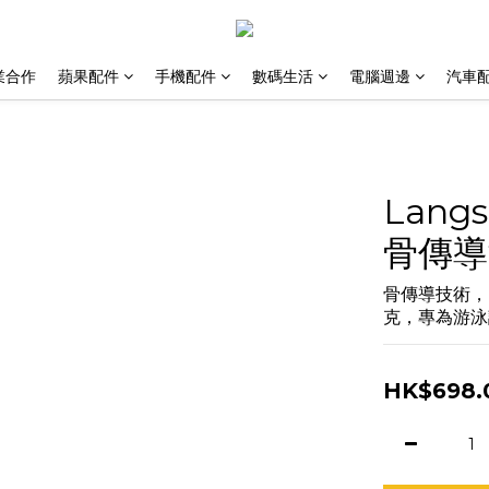
業合作
蘋果配件
手機配件
數碼生活
電腦週邊
汽車
Langs
骨傳導
骨傳導技術，I
克，專為游泳
HK$698.