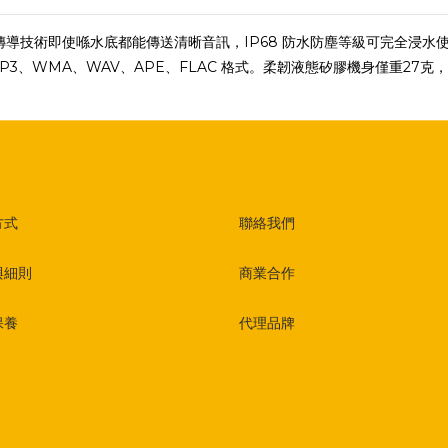
動而設。骨傳導技術即使喺水底都能傳送清晰音訊，IP68 防水防塵等級可完全浸
P3、WMA、WAV、APE、FLAC 格式。柔韌液態矽膠機身僅重27克
方式
聯絡我們
與細則
商業合作
保養
代理品牌