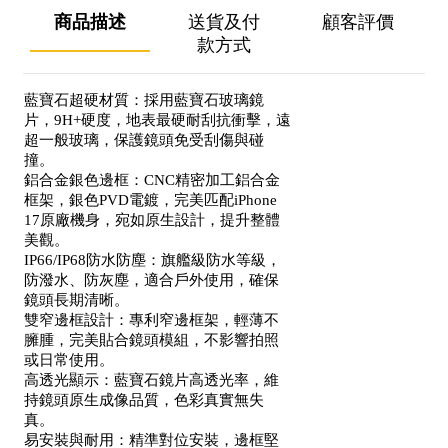
商品描述
送貨及付
顧客評價
款方式
藍寶石超硬材質：採用藍寶石玻璃鏡
片，9H+硬度，地表最硬耐刮抗衝擊，遠
超一般玻璃，保護鏡頭免受刮傷與碰
撞。
鋁合金銀色邊框：CNC精密加工鋁合金
框架，銀色PVD電鍍，完美匹配iPhone
17原廠機身，宛如原生設計，提升整體
美觀。
IP66/IP68防水防塵：旗艦級防水等級，
防潑水、防灰塵，適合戶外使用，確保
鏡頭長期清晰。
雙窄邊框設計：專利窄邊框架，輕薄不
臃腫，完美貼合鏡頭模組，不影響拍照
或日常使用。
高透光顯示：藍寶石鏡片高透光率，維
持鏡頭原生成像品質，色彩真實無失
真。
易安裝與耐用：精準對位安裝，邊框堅