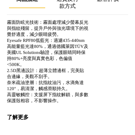
款方式
霧面防眩光技術：霧面處理減少螢幕反光
與指紋殘留，提升戶外與強光環境下的視
覺舒適度，減少眼睛疲勞。
Eyesafe RPF80低藍光：過濾435-440nm
高能量藍光達80%，通過德國萊因TÜV及
美國UL Solutions驗證，保護眼睛同時保
持80%+亮度與真實色彩，色偏值
<500K。
2.5D黑邊設計：超薄立體邊框，完美貼
合邊緣，美觀不刮手。
奈米疏油塗層：抗指紋油污，水滴角達
120°，易清潔，觸感滑順持久。
高靈敏觸控：支援屏下指紋解鎖，與多數
保護殼相容，不影響操作。
了解更多