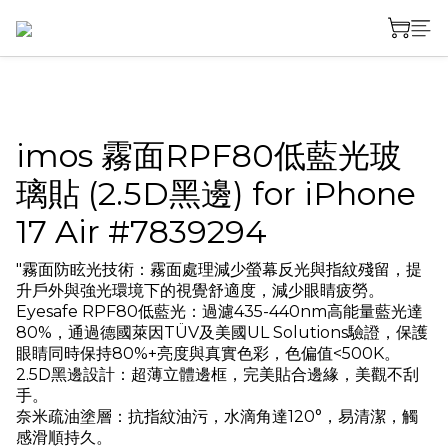
imos 霧面RPF80低藍光玻
璃貼 (2.5D黑邊) for iPhone
17 Air #7839294
"霧面防眩光技術：霧面處理減少螢幕反光與指紋殘留，提
升戶外與強光環境下的視覺舒適度，減少眼睛疲勞。
Eyesafe RPF80低藍光：過濾435-440nm高能量藍光達
80%，通過德國萊因TÜV及美國UL Solutions驗證，保護
眼睛同時保持80%+亮度與真實色彩，色偏值<500K。
2.5D黑邊設計：超薄立體邊框，完美貼合邊緣，美觀不刮
手。
奈米疏油塗層：抗指紋油污，水滴角達120°，易清潔，觸
感滑順持久。