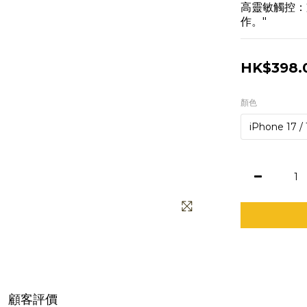
高靈敏觸控：
作。"
HK$398.
顏色
顧客評價