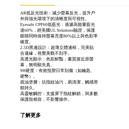
AR低反光技術：減少螢幕反光，提升戶
外與強光環境下的清晰度與可視性。
Eyesafe CPF60低藍光：過濾高能量藍光
達60%，經美國UL Solutions驗證，保護
眼睛同時保持螢幕亮度80%以上與色彩準
確度。
2.5D黑邊設計：超薄立體邊框，完美貼
合邊緣，視覺美觀不刮手。
高透光顯示：色彩鮮豔，畫質接近原螢
幕，無明顯失真。
9H硬度：有效抵禦日常刮傷（如鑰匙、
硬幣）。
疏油塗層：抗指紋油污，易清潔，觸感滑
順持久。
高靈敏觸控：支援屏下指紋解鎖，與多數
保護殼相容，不影響操作。
了解更多