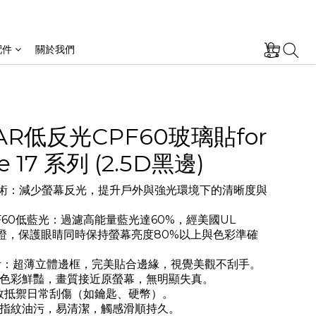
配件
關於我們
 AR低反光CPF60玻璃貼for
e 17 系列 (2.5D黑邊)
技術：減少螢幕反光，提升戶外與強光環境下的清晰度與
 CPF60低藍光：過濾高能量藍光達60%，經美國UL 
ns驗證，保護眼睛同時保持螢幕亮度80%以上與色彩準確
設計：超薄立體邊框，完美貼合邊緣，視覺美觀不刮手。
色彩鮮豔，畫質接近原螢幕，無明顯失真。
效抵禦日常刮傷（如鑰匙、硬幣）。
指紋油污，易清潔，觸感滑順持久。