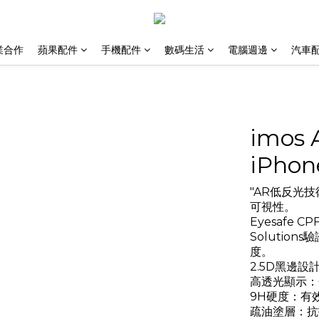
業合作
蘋果配件
手機配件
數碼生活
電腦週邊
汽車
imos
iPhon
"AR低反光
可視性。
Eyesafe
Solutio
度。
2.5D黑邊
高透光顯示：
9H硬度：有
疏油塗層：抗