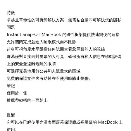
特徵：
卓越且革命性的可拆卸解決方案，無需粘合膠即可解決您的隱私
問題
Instant Snap-On MacBook 的磁性框架提供快速簡便的連接
允許關閉完成並進入睡眠模式而不刪除
超窄可視角度水平阻擋任何試圖查看您屏幕的人的視線
屏幕僅對直接面對屏幕的人可見，確保所有私人信息在移動設備
上的安全並遠離危險的眼睛
可選擇完美地用於公共和人流量大的區域
免費的保護文件夾有助於在不使用時防止劃傷。
筆記：
僅用於一側
推薦帶徽標的一面朝上
提醒：
它可以在已經使用光滑表面屏幕保護膜或裸屏幕的 MacBook 上
使用。