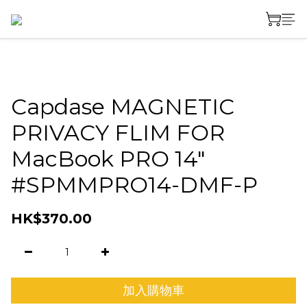
Capdase MAGNETIC
PRIVACY FLIM FOR
MacBook PRO 14"
#SPMMPRO14-DMF-P
HK$370.00
加入購物車