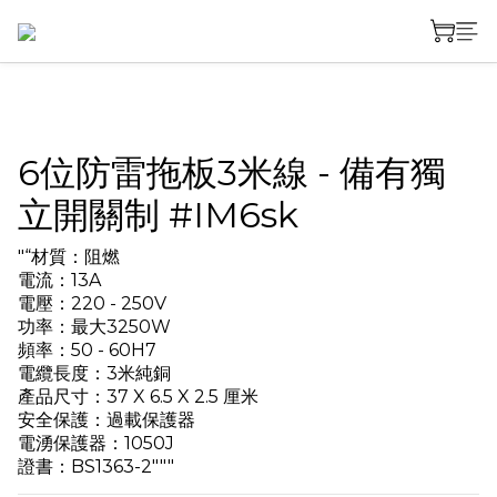
6位防雷拖板3米線 - 備有獨
立開關制 #IM6sk
"“材質：阻燃
電流：13A
電壓：220 - 250V
功率：最大3250W
頻率：50 - 60H7
電纜長度：3米純銅
產品尺寸：37 X 6.5 X 2.5 厘米
安全保護：過載保護器
電湧保護器：1050J
證書：BS1363-2"""