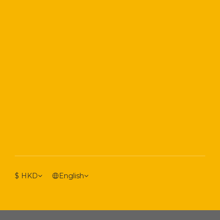
$
HKD
English