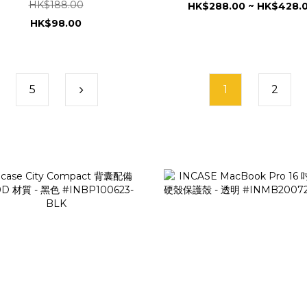
HK$188.00
HK$288.00 ~ HK$428.
HK$98.00
5
1
2