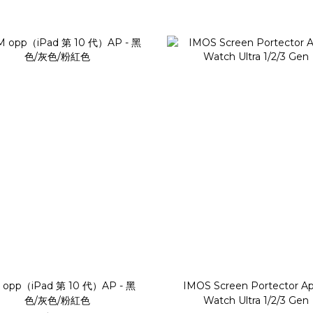
 opp（iPad 第 10 代）AP - 黑
IMOS Screen Portector Ap
色/灰色/粉紅色
Watch Ultra 1/2/3 Gen