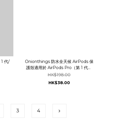
 1 代/
Onionthings 防水全天候 AirPods 保
護殼適用於 AirPods Pro（第 1 代、
第 2 代和 USB-C 版本）（深灰色 / 白
HK$198.00
色 ）
HK$38.00
3
4