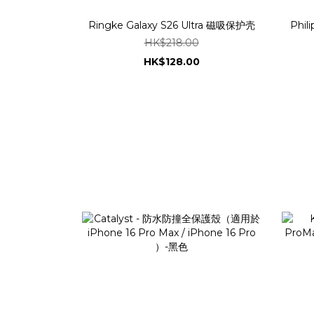
Ringke Galaxy S26 Ultra 磁吸保护壳
Phi
HK$218.00
HK$128.00