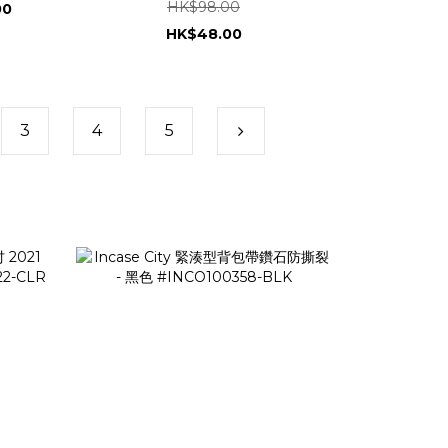
HK$98.00
00
HK$48.00
3
4
5