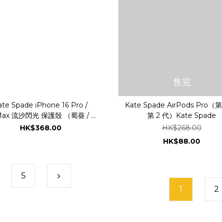
售完
ate Spade iPhone 16 Pro /
Kate Spade AirPods Pro（第
ax 流沙閃光 保護殼 （蜀葵 / 蛋
第 2 代）Kate Spade
白石虹彩）
HK$368.00
HK$268.00
HK$88.00
5
1
2