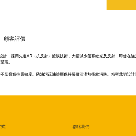
顧客評價
y S26 Ultra 設計，採用先進AR（抗反射）鍍膜技術，大幅減少螢幕眩光及反
比度呈現。
觸控靈敏度。防油污疏油塗層保持螢幕清潔無指紋污跡。精密裁切設計完美貼合 Sam
方式
聯絡我們