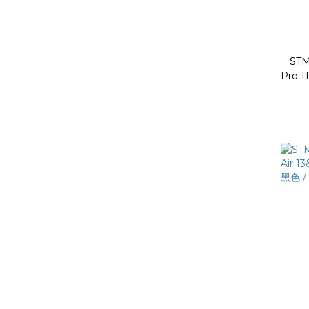
STM
Pro 11" M4 2
色 #