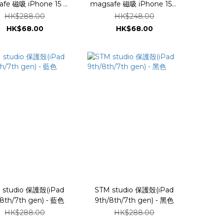
afe 磁吸 iPhone 15 系
magsafe 磁吸 iPhone 15系
列
列
HK$288.00
HK$248.00
HK$68.00
HK$68.00
 studio 保護殼(iPad
STM studio 保護殼(iPad
/8th/7th gen) - 藍色
9th/8th/7th gen) - 黑色
HK$288.00
HK$288.00