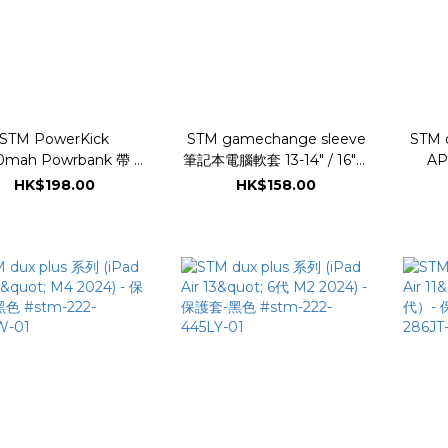
STM PowerKick
STM gamechange sleeve
STM 
0mah Powrbank 帶 Qi
筆記本電腦軟套 13-14" / 16"吋
AP
無線充電 - 灰色
適合 - 黑色
HK$198.00
HK$158.00