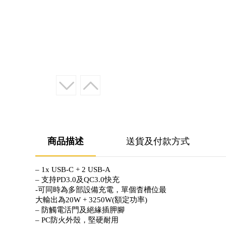
商品描述
送貨及付款方式
– 1x USB-C + 2 USB-A
– 支持PD3.0及QC3.0快充
-可同時為多部設備充電，單個杳槽位最
大輸出為20W + 3250W(額定功率)
– 防觸電活門及絕緣插胛腳
– PC防火外殼，堅硬耐用