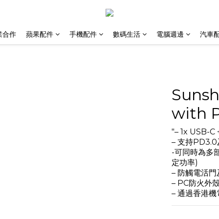
業合作
蘋果配件
手機配件
數碼生活
電腦週邊
汽車
Suns
with
"– 1x USB-C
– 支持PD3.
-可同時為多部
定功率)
– 防觸電活
– PC防火外
– 通過香港