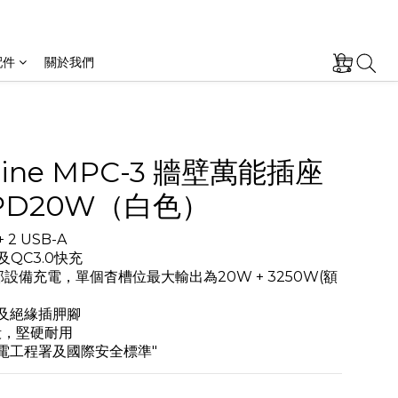
配件
關於我們
hine MPC-3 牆壁萬能插座
 PD20W（白色）
 + 2 USB-A
0及QC3.0快充
設備充電，單個杳槽位最大輸出為20W + 3250W(額
門及絕緣插胛腳
殼，堅硬耐用
機電工程署及國際安全標準"