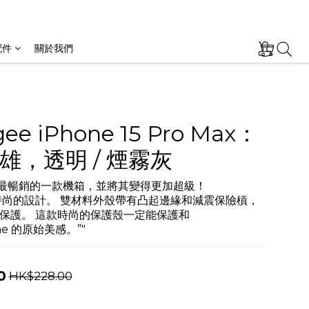
配件
關於我們
gee iPhone 15 Pro Max：
雄，透明 / 煙霧灰
了最暢銷的一款機箱，並將其變得更加超級！
時尚的設計。 雙材料外殼帶有凸起邊緣和減震保險槓，
保護。 這款時尚的保護殼一定能保護和
ne 的原始美感。”"
0
HK$228.00