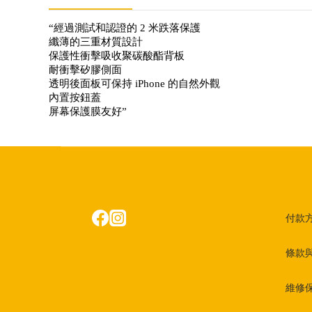
“經過測試和認證的 2 米跌落保護
纖薄的三重材質設計
保護性衝擊吸收聚碳酸酯背板
耐衝擊矽膠側面
透明後面板可保持 iPhone 的自然外觀
內置按鈕蓋
屏幕保護膜友好”
付款
條款
維修