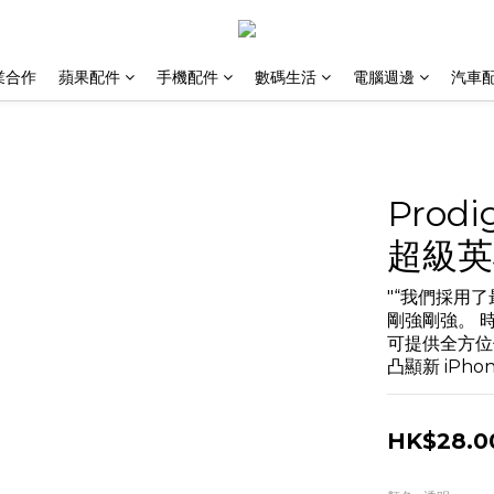
業合作
蘋果配件
手機配件
數碼生活
電腦週邊
汽車
Prodi
超級英
"“我們採用
剛強剛強。 
可提供全方位
凸顯新 iPho
HK$28.0