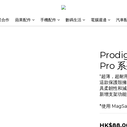
業合作
蘋果配件
手機配件
數碼生活
電腦週邊
汽車
Prodi
Pro 
"超薄，超耐
這款保護殼擁
具柔韌性和減
新增支架功能
*使用 Mag
HK$88.0