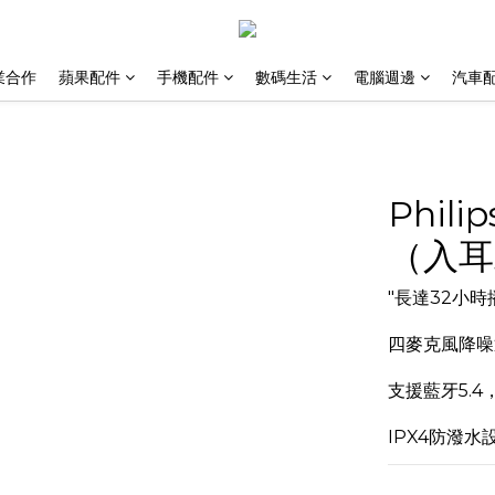
業合作
蘋果配件
手機配件
數碼生活
電腦週邊
汽車
Phil
（入耳式
"長達32小
四麥克風降噪
支援藍牙5.
IPX4防潑