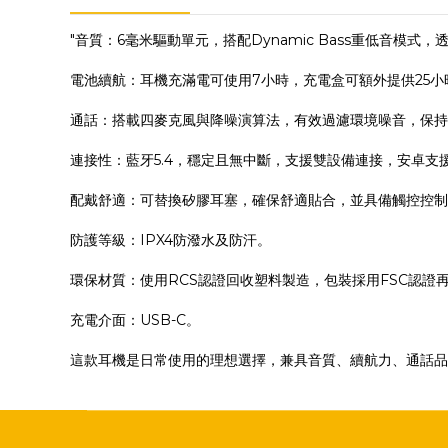
"音質：6毫米驅動單元，搭配Dynamic Bass重低音模
電池續航：耳機充滿電可使用7小時，充電盒可額外提供25小
通話：搭載四麥克風與降噪演算法，有效過濾環境噪音，保持
連接性：藍牙5.4，穩定且無中斷，支援雙設備連接，安卓支援Google Fa
配戴舒適：可替換矽膠耳塞，確保舒適貼合，並具備觸控控制
防護等級：IPX4防潑水及防汗。
環保材質：使用RCS認證回收塑料製造，包裝採用FSC認證
充電介面：USB-C。
這款耳機是日常使用的理想選擇，兼具音質、續航力、通話品質