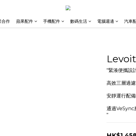
業合作
蘋果配件
手機配件
數碼生活
電腦週邊
汽車
Levoi
"緊湊便攜設計
高效三層過濾 
安靜運行配備
通過VeSyn
"
HK$1,458