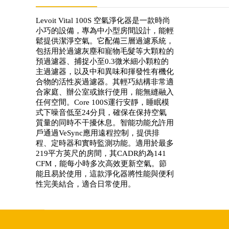
Levoit Vital 100S 空氣淨化器是一款時尚
小巧的設備，專為中小型房間設計，能輕
鬆提供潔淨空氣。它配備三層過濾系統，
包括用於過濾灰塵和寵物毛髮等大顆粒的
預過濾器、捕捉小至0.3微米細小顆粒的
主過濾器，以及中和異味和揮發性有機化
合物的活性炭過濾器。其輕巧結構非常適
合家庭、辦公室或旅行使用，能無縫融入
任何空間。Core 100S運行安靜，睡眠模
式下噪音低至24分貝，確保在保持空氣
質量的同時不干擾休息。智能功能允許用
戶通過VeSync應用遠程控制，提供排
程、定時器和實時監測功能。適用於最多
219平方英尺的房間，其CADR約為141
CFM，能每小時多次高效更新空氣。節
能且易於使用，這款淨化器將性能與便利
性完美結合，適合日常使用。