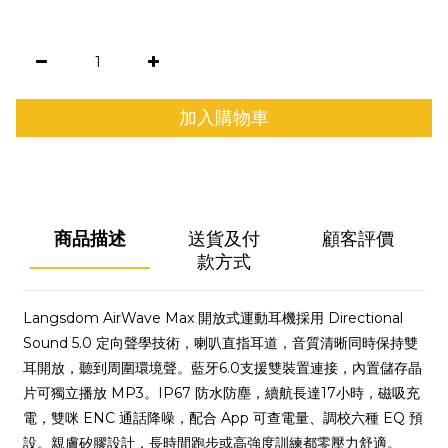
加入購物車
商品描述
送貨及付
顧客評價
款方式
Langsdom AirWave Max 開放式運動耳機採用 Directional
Sound 5.0 定向聲學技術，喇叭直指耳道，音質清晰同時保持雙
耳開放，聽到周圍環境聲。藍牙6.0支援雙裝置連接，內置儲存晶
片可獨立播放 MP3。IP67 防水防塵，續航長達17小時，磁吸充
電，雙咪 ENC 通話降噪，配合 App 可查電量、調校六種 EQ 預
設。親膚矽膠設計，長時間跑步或高強度訓練都零壓力舒適。