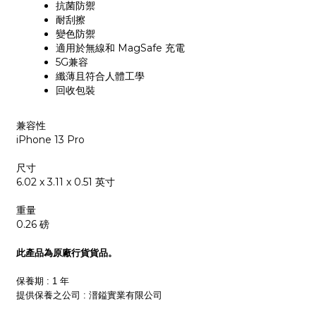
抗菌防禦
耐刮擦
變色防禦
適用於無線和 MagSafe 充電
5G兼容
纖薄且符合人體工學
回收包裝
兼容性
iPhone 13 Pro
尺寸
6.02 x 3.11 x 0.51 英寸
重量
0.26 磅
此產品為原廠行貨貨品。
保養期 : 1 年
提供保養之公司 : 溍鎰實業有限公司