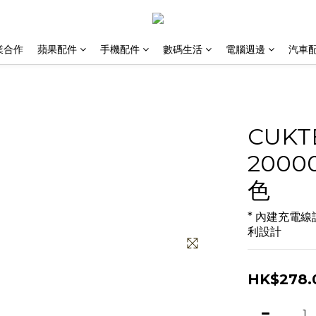
業合作
蘋果配件
手機配件
數碼生活
電腦週邊
汽車
CUKT
2000
色
* 內建充電線設
利設計
HK$278.