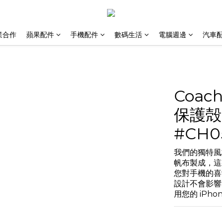
業合作
蘋果配件
手機配件
數碼生活
電腦週邊
汽車
Coach
保護殻 
#CH0
我們的獨特風格，為
帆布製成，這
您對手機的喜
設計不會影響
用您的 iPhone