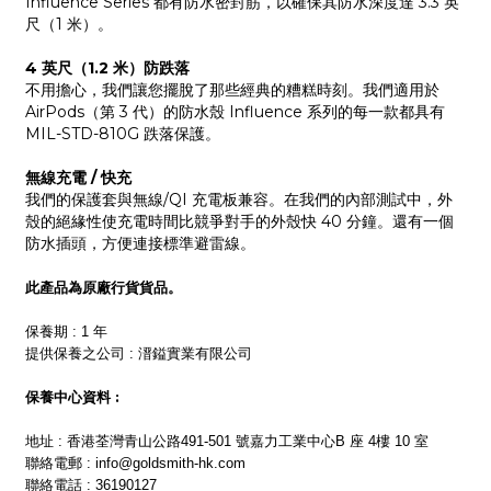
Influence Series 都有防水密封筋，以確保其防水深度達 3.3 英
尺（1 米）。
4 英尺（1.2 米）防跌落
不用擔心，我們讓您擺脫了那些經典的糟糕時刻。我們適用於
AirPods（第 3 代）的防水殼 Influence 系列的每一款都具有
MIL-STD-810G 跌落保護。
無線充電 / 快充
我們的保護套與無線/QI 充電板兼容。在我們的內部測試中，外
殼的絕緣性使充電時間比競爭對手的外殼快 40 分鐘。還有一個
防水插頭，方便連接標準避雷線。
此產品為原廠行貨貨品。
保養期 : 1 年
提供保養之公司 : 溍鎰實業有限公司
保養中心資料 :
地址 : 香港荃灣青山公路491-501 號嘉力工業中心B 座 4樓 10 室
聯絡電郵 : info@goldsmith-hk.com
聯絡電話 : 36190127