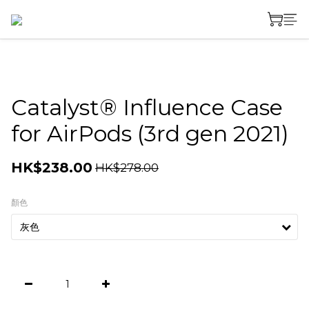
Catalyst® Influence Case
for AirPods (3rd gen 2021)
HK$238.00
HK$278.00
顏色