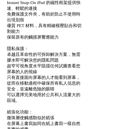
Instant Snap-On iPad 的磁性框架提供快
速、輕鬆的連接
免費保護文件夾，有助於防止不使用時
出現划痕
優質 PET 材料，具有精確模壓貼合和切
割能力
保留原有的觸摸屏響應能力
隱私保護：
卓越且革命性的可拆卸解決方案，無需
膠水即可解決您的隱私問題
超窄可視角度水平阻擋任何試圖查看您
屏幕的人的視線
只有直接面向屏幕的人才能看到屏幕，
從而在移動過程中確保所有私人信息的
安全，並遠離危險的眼睛
可以選擇完美地用於公共和人流量大的
區域。
紙張化功能：
微珠層使觸感類似於紙張
在屏幕上書寫如同在紙上書寫一樣自然