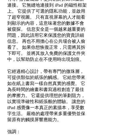
連接。 它無縫地連接到 iPad 的磁性框架
上。 它提供了可選的隱私功能，並啟用
了超窄視圖。 只有直視屏幕的人才能看
到顯示的內容，這意味著您的數據不會
被窺探。 信息安全是一個越來越重要的
問題，因此請用它來保護您的寶貴詳細
信息。 再也不用擔心在公共場合被人偷
看了。 如果你想恢復正常，只需將其拆
下即可。 並將其放入免費的保護文件夾
中，以幫助防止在不使用時出現划痕。
它經過精心設計，帶有專門的微珠層，
可提供類似於紙張的觸感。 它給您帶來
如在紙上書寫一樣自然真實的感覺。 它
為長時間的繪畫和書寫過程創造了最佳
的摩擦力。 它還提供理想的筆劃阻力，
以實現準確性和紙張般的體驗。 讓您的
iPad 感覺像一本真正的素描本，享受數
字生活。 嚴格的處理帶來多重優勢並保
留原有的觸摸屏響應能力。
強調：