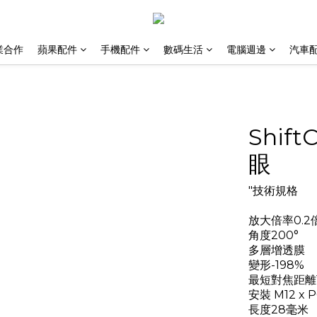
業合作
蘋果配件
手機配件
數碼生活
電腦週邊
汽車
Shift
眼
"技術規格
放大倍率0.2
角度200°
多層增透膜
變形-198%
最短對焦距離10
安裝 M12 x P
長度28毫米