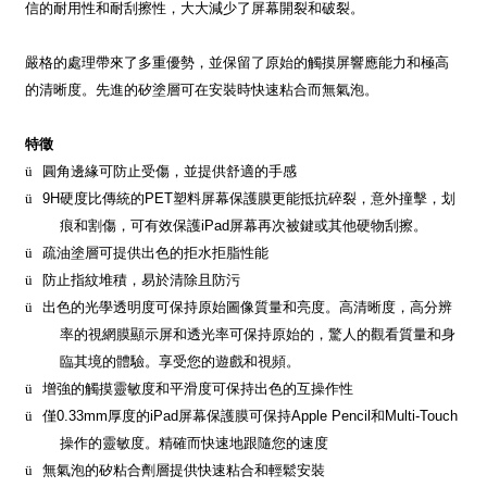
信的耐用性和耐刮擦性，大大減少了屏幕開裂和破裂。
嚴格的處理帶來了多重優勢，並保留了原始的觸摸屏響應能力和極高
的清晰度。先進的矽塗層可在安裝時快速粘合而無氣泡。
特徵
ü
圓角邊緣可防止受傷，並提供舒適的手感
ü
9H
硬度比傳統的
PET
塑料屏幕保護膜更能抵抗碎裂，意外撞擊，划
痕和割傷，可有效保護
iPad
屏幕再次被鍵或其他硬物刮擦。
ü
疏油塗層可提供出色的拒水拒脂性能
ü
防止指紋堆積，易於清除且防污
ü
出色的光學透明度可保持原始圖像質量和亮度。高清晰度，高分辨
率的視網膜顯示屏和透光率可保持原始的，驚人的觀看質量和身
臨其境的體驗。享受您的遊戲和視頻。
ü
增強的觸摸靈敏度和平滑度可保持出色的互操作性
ü
僅
0.33mm
厚度的
iPad
屏幕保護膜可保持
Apple Pencil
和
Multi-Touch
操作的靈敏度。精確而快速地跟隨您的速度
ü
無氣泡的矽粘合劑層提供快速粘合和輕鬆安裝